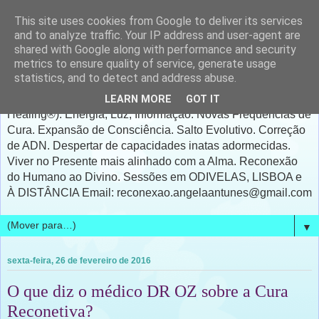
This site uses cookies from Google to deliver its services
A Reconexão - Ângela
and to analyze traffic. Your IP address and user-agent are
shared with Google along with performance and security
Antunes
metrics to ensure quality of service, generate usage
statistics, and to detect and address abuse.
A RECONEXÃO® & CURA RECONETIVA®(Reconnective
LEARN MORE
GOT IT
Healing®). Energia, Luz, Informação. Novas Frequências de
Cura. Expansão de Consciência. Salto Evolutivo. Correção
de ADN. Despertar de capacidades inatas adormecidas.
Viver no Presente mais alinhado com a Alma. Reconexão
do Humano ao Divino. Sessões em ODIVELAS, LISBOA e
À DISTÂNCIA Email: reconexao.angelaantunes@gmail.com
▼
sexta-feira, 26 de fevereiro de 2016
O que diz o médico DR OZ sobre a Cura
Reconetiva?