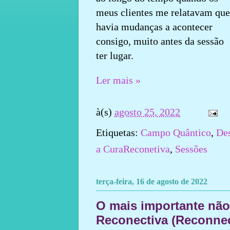
meus clientes me relatavam que
havia mudanças a acontecer
consigo, muito antes da sessão
ter lugar.
Ler mais »
à(s)
agosto 25, 2022
Etiquetas:
Campo Quântico
,
Des
a CuraReconetiva
,
Sessões
terça-feira, 16 de agosto de 2022
O mais importante não
Reconectiva (Reconnec