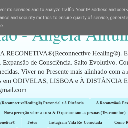
er its services and to analyze traffic. Your IP address and user
ance and security metrics to ensure quality of service, generat
ão - Ângela Antun
e.
CONETIVA®(Reconnective Healing®). Energ
 Expansão de Consciência. Salto Evolutivo. C
mecidas. Viver no Presente mais alinhado com 
ões em ODIVELAS, LISBOA e À DISTÂNCIA Em
gmail.com
(ReconnectiveHealing®) Presencial e à Distância
A Reconexão® Pes
Nova perceção sobre a cura & O que contam as pessoas (Testemunhos)
conetiva®
Fotos
Instagram Vida Re_Conectada
Como Re