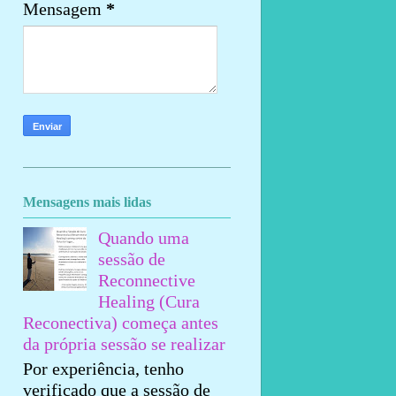
Mensagem
*
Mensagens mais lidas
Quando uma
sessão de
Reconnective
Healing (Cura
Reconectiva) começa antes
da própria sessão se realizar
Por experiência, tenho
verificado que a sessão de