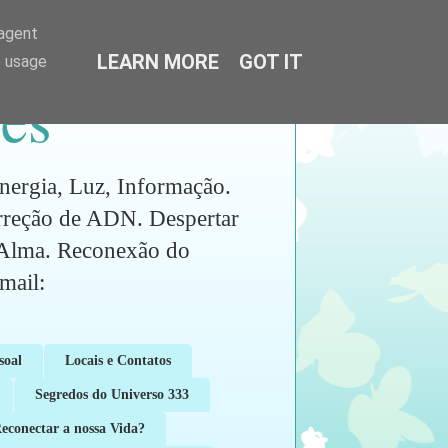
-agent
LEARN MORE
GOT IT
e usage
es
ia, Luz, Informação.
orreção de ADN. Despertar
a Alma. Reconexão do
ail:
soal
Locais e Contatos
Segredos do Universo 333
conectar a nossa Vida?