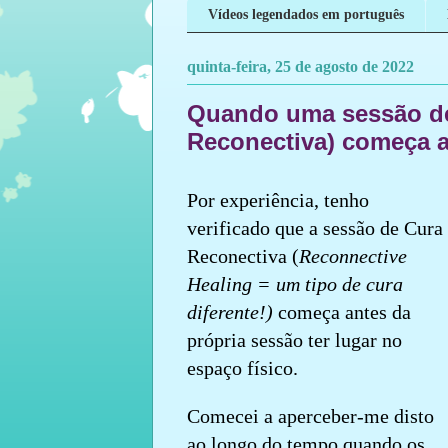
Vídeos legendados em português
quinta-feira, 25 de agosto de 2022
Quando uma sessão de
Reconectiva) começa an
Por experiência, tenho
verificado que a sessão de Cura
Reconectiva (
Reconnective
Healing = um tipo de cura
diferente!)
começa antes da
própria sessão ter lugar no
espaço físico.
Comecei a aperceber-me disto
ao longo do tempo quando os