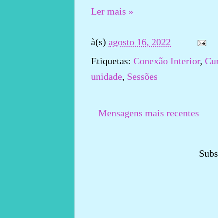
Ler mais »
à(s)
agosto 16, 2022
Etiquetas:
Conexão Interior
,
Cur
unidade
,
Sessões
Mensagens mais recentes
Subs