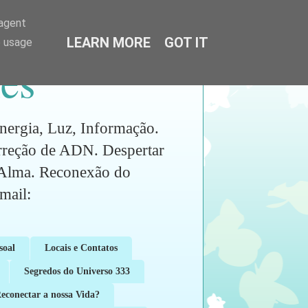
-agent
LEARN MORE
GOT IT
e usage
es
ia, Luz, Informação.
orreção de ADN. Despertar
a Alma. Reconexão do
ail:
soal
Locais e Contatos
Segredos do Universo 333
conectar a nossa Vida?