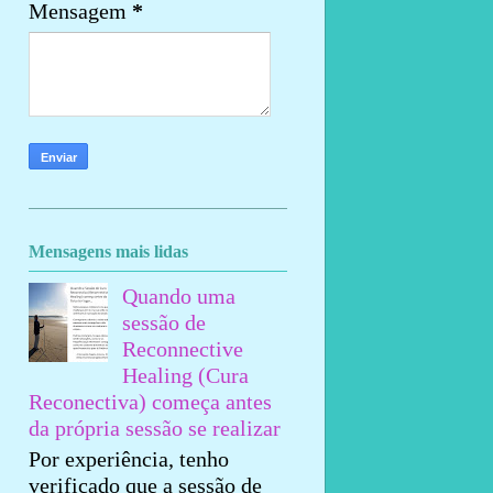
Mensagem
*
Mensagens mais lidas
Quando uma
sessão de
Reconnective
Healing (Cura
Reconectiva) começa antes
da própria sessão se realizar
Por experiência, tenho
verificado que a sessão de