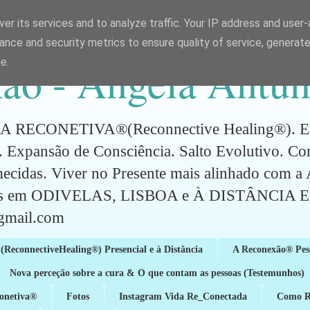
er its services and to analyze traffic. Your IP address and user
ance and security metrics to ensure quality of service, generat
ão - Ângela Antun
e.
CONETIVA®(Reconnective Healing®). Energ
 Expansão de Consciência. Salto Evolutivo. C
mecidas. Viver no Presente mais alinhado com 
ões em ODIVELAS, LISBOA e À DISTÂNCIA Em
gmail.com
(ReconnectiveHealing®) Presencial e à Distância
A Reconexão® Pes
Nova perceção sobre a cura & O que contam as pessoas (Testemunhos)
conetiva®
Fotos
Instagram Vida Re_Conectada
Como Re