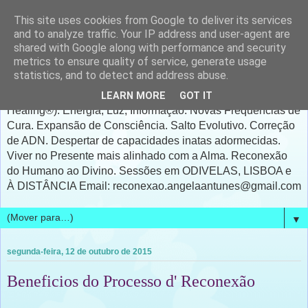
This site uses cookies from Google to deliver its services
A Reconexão - Ângela
and to analyze traffic. Your IP address and user-agent are
shared with Google along with performance and security
Antunes
metrics to ensure quality of service, generate usage
statistics, and to detect and address abuse.
A RECONEXÃO® & CURA RECONETIVA®(Reconnective
LEARN MORE
GOT IT
Healing®). Energia, Luz, Informação. Novas Frequências de
Cura. Expansão de Consciência. Salto Evolutivo. Correção
de ADN. Despertar de capacidades inatas adormecidas.
Viver no Presente mais alinhado com a Alma. Reconexão
do Humano ao Divino. Sessões em ODIVELAS, LISBOA e
À DISTÂNCIA Email: reconexao.angelaantunes@gmail.com
▼
segunda-feira, 12 de outubro de 2015
Beneficios do Processo d' Reconexão