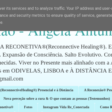
er its services and to analyze traffic. Your IP address and user
ance and security metrics to ensure quality of service, generat
ão - Ângela Antun
e.
CONETIVA®(Reconnective Healing®). Energ
 Expansão de Consciência. Salto Evolutivo. C
mecidas. Viver no Presente mais alinhado com 
ões em ODIVELAS, LISBOA e À DISTÂNCIA Em
gmail.com
(ReconnectiveHealing®) Presencial e à Distância
A Reconexão® Pes
Nova perceção sobre a cura & O que contam as pessoas (Testemunhos)
conetiva®
Fotos
Instagram Vida Re_Conectada
Como Re