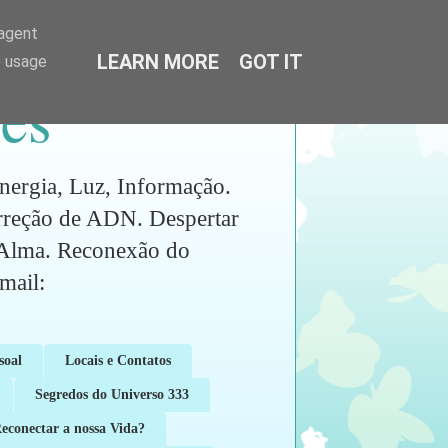
-agent
LEARN MORE
GOT IT
e usage
es
ia, Luz, Informação.
orreção de ADN. Despertar
a Alma. Reconexão do
ail:
soal
Locais e Contatos
Segredos do Universo 333
conectar a nossa Vida?