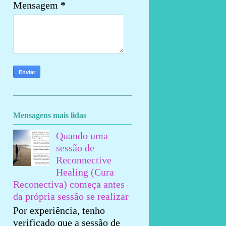
Mensagem
*
Mensagens mais lidas
Quando uma
sessão de
Reconnective
Healing (Cura
Reconectiva) começa antes
da própria sessão se realizar
Por experiência, tenho
verificado que a sessão de