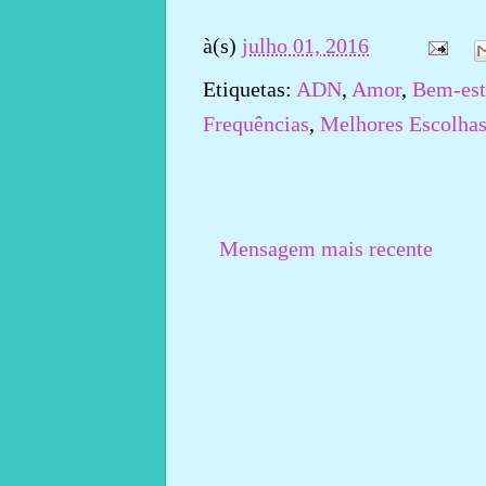
à(s)
julho 01, 2016
Etiquetas:
ADN
,
Amor
,
Bem-est
Frequências
,
Melhores Escolha
Mensagem mais recente