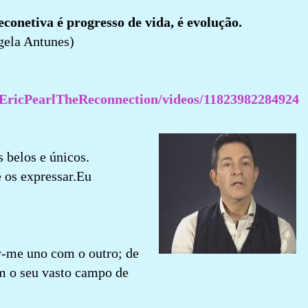
conetiva é progresso de vida, é evolução.
gela Antunes)
.EricPearlTheReconnection/videos/11823982284924
 belos e únicos.
 os expressar.Eu
r-me uno com o outro; de
m o seu vasto campo de