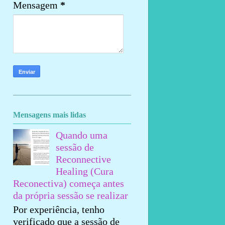
Mensagem
*
Mensagens mais lidas
Quando uma
sessão de
Reconnective
Healing (Cura
Reconectiva) começa antes
da própria sessão se realizar
Por experiência, tenho
verificado que a sessão de