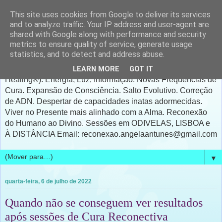
This site uses cookies from Google to deliver its services
A Reconexão - Ângela
and to analyze traffic. Your IP address and user-agent are
shared with Google along with performance and security
Antunes
metrics to ensure quality of service, generate usage
statistics, and to detect and address abuse.
A RECONEXÃO® & CURA RECONETIVA®(Reconnective
LEARN MORE
GOT IT
Healing®). Energia, Luz, Informação. Novas Frequências de
Cura. Expansão de Consciência. Salto Evolutivo. Correção
de ADN. Despertar de capacidades inatas adormecidas.
Viver no Presente mais alinhado com a Alma. Reconexão
do Humano ao Divino. Sessões em ODIVELAS, LISBOA e
À DISTÂNCIA Email: reconexao.angelaantunes@gmail.com
▼
quarta-feira, 6 de julho de 2022
Quando não se conseguem ver resultados
após sessões de Cura Reconectiva