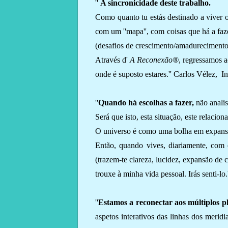
''
A sincronicidade deste trabalho.
Como quanto tu estás destinado a viver o
com um ''mapa'', com coisas que há a faze
(desafios de crescimento/amadurecimento) 
Através d'
A Reconexão
®
, regressamos a
onde é suposto estares.'' Carlos Vélez, I
''
Quando há escolhas a fazer,
não analis
Será que isto, esta situação, este relaci
O universo é como uma bolha em expans
Então, quando vives, diariamente, com e
(trazem-te clareza, lucidez, expansão de 
trouxe à minha vida pessoal. Irás senti-lo
''
Estamos a reconectar aos múltiplos p
aspetos interativos das linhas dos meri