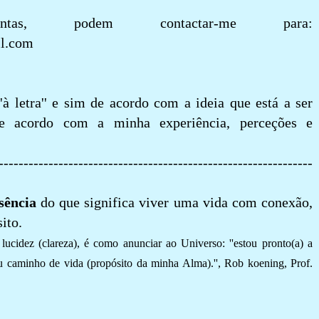
tas, podem contactar-me para:
il.com
'à letra'' e sim de acordo com a ideia que está a ser
 de acordo com a minha experiência, perceções e
---------------------------------------------------------------
ssência
do que significa viver uma vida com conexão,
sito.
lucidez (clareza), é como anunciar ao Universo: ''estou pronto(a) a
u caminho de vida (propósito da minha Alma).'', Rob koening, Prof.