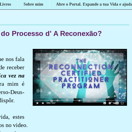
Livros
Sobre mim
Abre o Portal. Expande a tua Vida e ajuda
s do Processo d' A Reconexão?
e nos fala
 de receber
ica vez na
ara mim é
erso-Deus-
ispôr.
ida, estes
os no video.