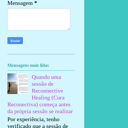
Mensagem
*
Mensagens mais lidas
Quando uma
sessão de
Reconnective
Healing (Cura
Reconectiva) começa antes
da própria sessão se realizar
Por experiência, tenho
verificado que a sessão de