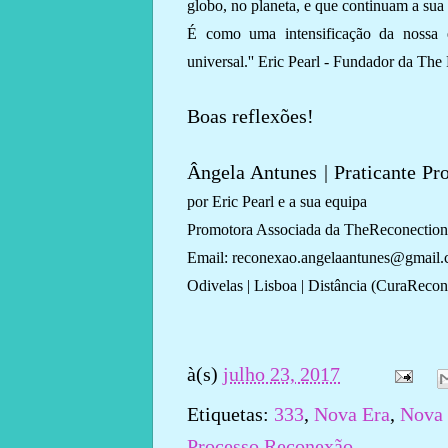
globo, no planeta, e que continuam a sua
É como uma intensificação da nossa e
universal.'' Eric Pearl - Fundador da Th
Boas reflexões!
Ângela Antunes | Praticante Pr
por Eric Pearl e a sua equipa
Promotora Associada da TheReconection
Email: reconexao.angelaantunes@gmail
Odivelas | Lisboa | Distância (CuraRecon
à(s)
julho 23, 2017
Etiquetas:
333
,
Nova Era
,
Nova 
Processo Reconexão