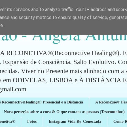
er its services and to analyze traffic. Your IP address and user
ance and security metrics to ensure quality of service, generat
ão - Ângela Antun
e.
CONETIVA®(Reconnective Healing®). Energ
 Expansão de Consciência. Salto Evolutivo. C
mecidas. Viver no Presente mais alinhado com 
ões em ODIVELAS, LISBOA e À DISTÂNCIA Em
gmail.com
(ReconnectiveHealing®) Presencial e à Distância
A Reconexão® Pes
Nova perceção sobre a cura & O que contam as pessoas (Testemunhos)
conetiva®
Fotos
Instagram Vida Re_Conectada
Como Re