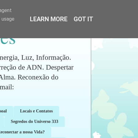
-agent
LEARN MORE
GOT IT
e usage
es
ia, Luz, Informação.
orreção de ADN. Despertar
a Alma. Reconexão do
ail:
soal
Locais e Contatos
Segredos do Universo 333
conectar a nossa Vida?