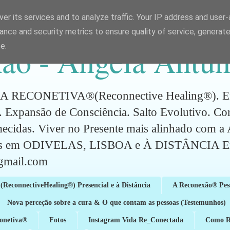
er its services and to analyze traffic. Your IP address and user
ance and security metrics to ensure quality of service, generat
ão - Ângela Antun
e.
CONETIVA®(Reconnective Healing®). Energ
 Expansão de Consciência. Salto Evolutivo. C
mecidas. Viver no Presente mais alinhado com 
ões em ODIVELAS, LISBOA e À DISTÂNCIA Em
gmail.com
(ReconnectiveHealing®) Presencial e à Distância
A Reconexão® Pes
Nova perceção sobre a cura & O que contam as pessoas (Testemunhos)
conetiva®
Fotos
Instagram Vida Re_Conectada
Como Re