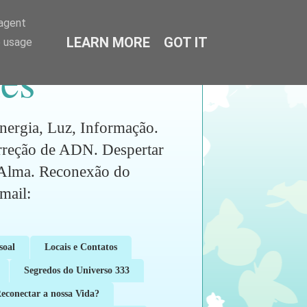
-agent
LEARN MORE
GOT IT
e usage
es
ia, Luz, Informação.
orreção de ADN. Despertar
a Alma. Reconexão do
ail:
soal
Locais e Contatos
Segredos do Universo 333
conectar a nossa Vida?