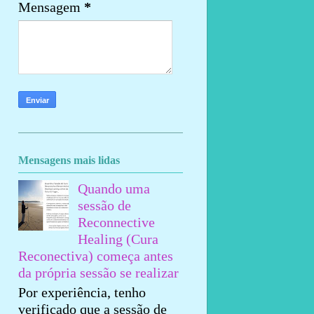
Mensagem
*
Mensagens mais lidas
Quando uma
sessão de
Reconnective
Healing (Cura
Reconectiva) começa antes
da própria sessão se realizar
Por experiência, tenho
verificado que a sessão de