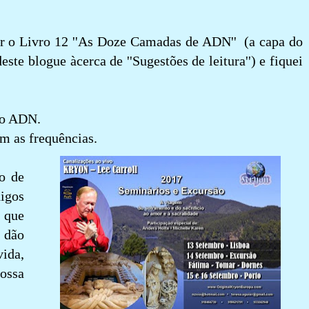
er o Livro 12 ''As Doze Camadas de ADN'' (a capa do
este blogue àcerca de ''Sugestões de leitura'') e fiquei
 o ADN.
om as frequências.
o de
igos
 que
 dão
ida,
ossa