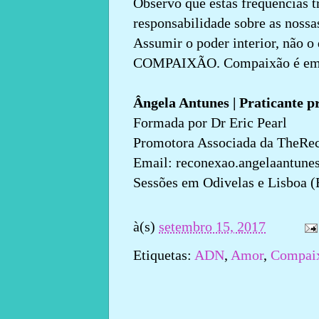
Observo que estas frequências t
responsabilidade sobre as nossas
Assumir o poder interior, não o
COMPAIXÃO. Compaixão é em 
Ângela Antunes | Praticante p
Formada por Dr Eric Pearl
Promotora Associada da TheReco
Email: reconexao.angelaantun
Sessões em Odivelas e Lisboa (
à(s)
setembro 15, 2017
Etiquetas:
ADN
,
Amor
,
Compai