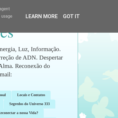
-agent
LEARN MORE
GOT IT
e usage
es
ia, Luz, Informação.
orreção de ADN. Despertar
a Alma. Reconexão do
ail:
soal
Locais e Contatos
Segredos do Universo 333
conectar a nossa Vida?