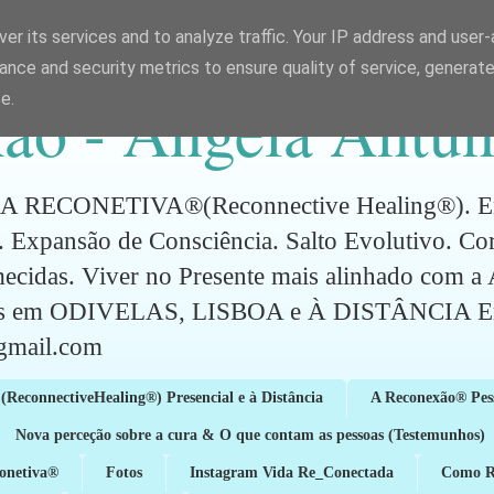
er its services and to analyze traffic. Your IP address and user
ance and security metrics to ensure quality of service, generat
ão - Ângela Antun
e.
CONETIVA®(Reconnective Healing®). Energ
 Expansão de Consciência. Salto Evolutivo. C
mecidas. Viver no Presente mais alinhado com 
ões em ODIVELAS, LISBOA e À DISTÂNCIA Em
gmail.com
(ReconnectiveHealing®) Presencial e à Distância
A Reconexão® Pes
Nova perceção sobre a cura & O que contam as pessoas (Testemunhos)
conetiva®
Fotos
Instagram Vida Re_Conectada
Como Re