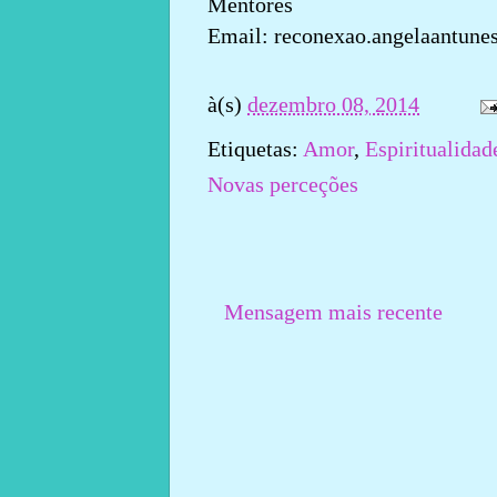
Mentores
Email: reconexao.angelaantune
à(s)
dezembro 08, 2014
Etiquetas:
Amor
,
Espiritualidad
Novas perceções
Mensagem mais recente