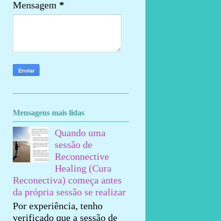
Mensagem
*
Mensagens mais lidas
Quando uma
sessão de
Reconnective
Healing (Cura
Reconectiva) começa antes
da própria sessão se realizar
Por experiência, tenho
verificado que a sessão de